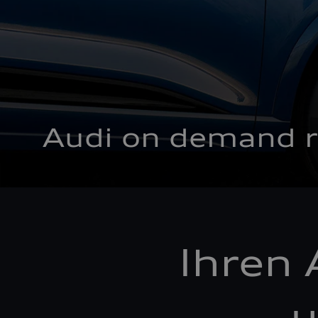
Audi on demand r
Ihren 
u