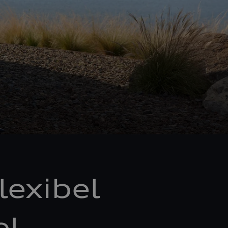
lexibel
el