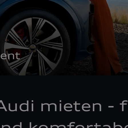
ent
Audi mieten - f
nd komfortab